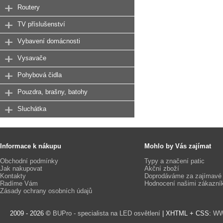
Routery
TV příslušenství
Vybavení domácnosti
Vysavače
Pohybová čidla
Pouzdra, brašny, batohy
Sluchátka
Informace k nákupu
Mohlo by Vás zajímat
Obchodní podmínky
Typy a značení patic
Jak nakupovat
Akční zboží
Kontakty
Doprodáváme za zajímavé
Radíme Vám
Hodnocení našimi zákazní
Zásady ochrany osobních údajů
2009 - 2026 ©
BUPro - specialista na LED osvětlení
| XHTML + CSS:
WW