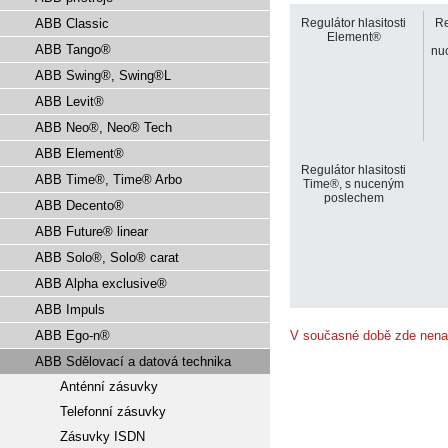
ABB Classic
Regulátor hlasitosti
Re
Element®
ABB Tango®
nu
ABB Swing®, Swing®L
ABB Levit®
ABB Neo®, Neo® Tech
ABB Element®
Regulátor hlasitosti
ABB Time®, Time® Arbo
Time®, s nuceným
poslechem
ABB Decento®
ABB Future® linear
ABB Solo®, Solo® carat
ABB Alpha exclusive®
ABB Impuls
ABB Ego-n®
V současné době zde nena
ABB Sdělovací a datová technika
Anténní zásuvky
Telefonní zásuvky
Zásuvky ISDN