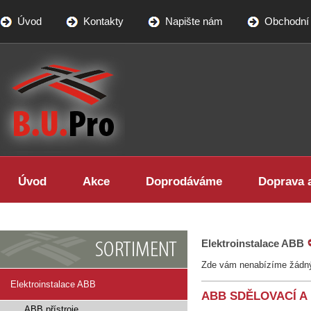
Úvod
Kontakty
Napište nám
Obchodní
BUPRO - specialista na LED
osvětlení
Úvod
Akce
Doprodáváme
Doprava a
Elektroinstalace ABB
Zde vám nenabízíme žádný
Elektroinstalace ABB
ABB SDĚLOVACÍ A
ABB přístroje