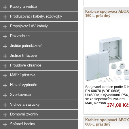
Kabely a vodiče
Krabice spojovací ABOX
160-L prázdný
Prodlužovací kabely, rozdvojky
Propojovací AV kabely
Rozvodnice
Jističe jednofázové
Jističe třífázové
Proudové chrániče
Měřící přístroje
Hlavní vypínače
Spojovací krabice podle DI
EN 60670 (VDE 0606),
Svorkovnice
Ui=690V, s vývodkami IP54,
se zaslepovacími zátkami
M40, Rozsah
Vidlice a zásuvky
374,09 Kč
Domovní zvonky
Krabice spojovací ABOX
Spínací hodiny
060-L prázdný