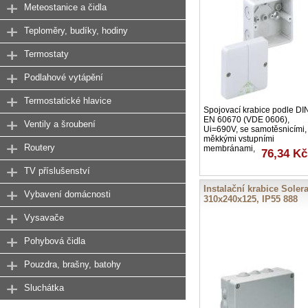
Meteostanice a čidla
Teploměry, budíky, hodiny
Termostaty
Podlahové vytápění
Termostatické hlavice
Spojovací krabice podle DI
EN 60670 (VDE 0606),
Ventily a šroubení
Ui=690V, se samotěsnicími,
měkkými vstupními
Routery
membránami,
76,34 Kč
TV příslušenství
Instalační krabice Soler
Vybavení domácnosti
310x240x125, IP55 888
Vysavače
Pohybová čidla
Pouzdra, brašny, batohy
Sluchátka