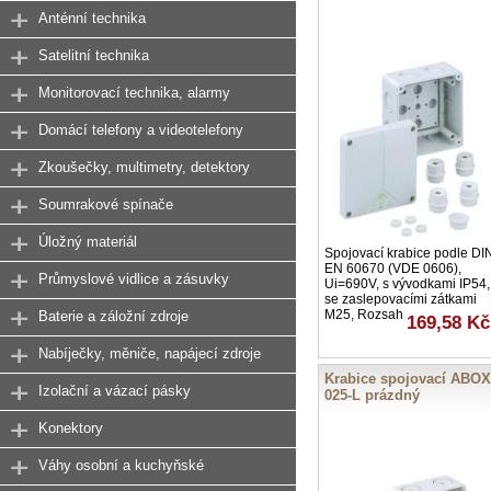
Anténní technika
Satelitní technika
Monitorovací technika, alarmy
Domácí telefony a videotelefony
Zkoušečky, multimetry, detektory
Soumrakové spínače
Úložný materiál
Spojovací krabice podle DI
EN 60670 (VDE 0606),
Průmyslové vidlice a zásuvky
Ui=690V, s vývodkami IP54,
se zaslepovacími zátkami
M25, Rozsah
Baterie a záložní zdroje
169,58 Kč
Nabíječky, měniče, napájecí zdroje
Krabice spojovací ABOX
Izolační a vázací pásky
025-L prázdný
Konektory
Váhy osobní a kuchyňské