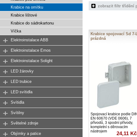
zobrazit filtr tříděn
Krabice na omítku
Krabice lištové
Krabice do sádrokartonu
Víčka
Krabice spojovací Sd 7-
prázdná
Elektroinstalace ABB
Elektroinstalace Emos
Elektroinstalace Solight
LED žárovky
LED trubice
LED svítidla
Svítidla
Svítilny
Spojovací krabice podle DI
EN 60670 (VDE 0606), 7
přívodů, 3 spodní přívody,
Světelné zdroje
kompletní s děrovacím
nástrojem
24,11 Kč
Objímky a patice