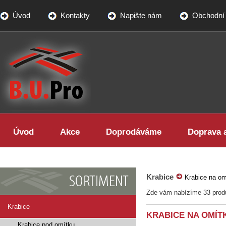
Úvod
Kontakty
Napište nám
Obchodní
BUPRO - specialista na LED
osvětlení
Úvod
Akce
Doprodáváme
Doprava a
Krabice
Krabice na om
Zde vám nabízíme 33 prod
Krabice
KRABICE NA OMÍT
Krabice pod omítku