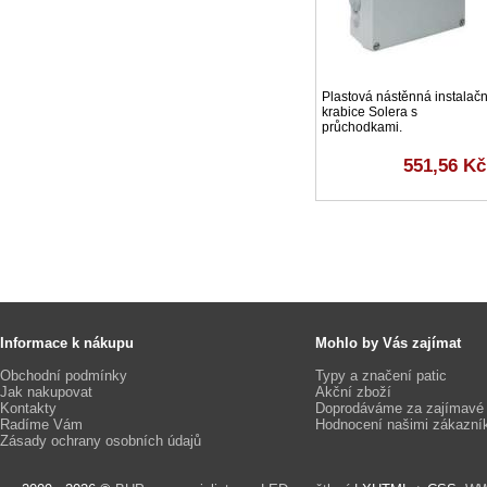
Plastová nástěnná instalačn
krabice Solera s
průchodkami.
551,56 Kč
Informace k nákupu
Mohlo by Vás zajímat
Obchodní podmínky
Typy a značení patic
Jak nakupovat
Akční zboží
Kontakty
Doprodáváme za zajímavé
Radíme Vám
Hodnocení našimi zákazní
Zásady ochrany osobních údajů