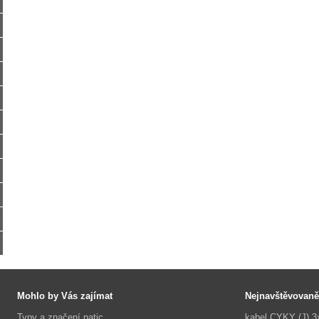
Mohlo by Vás zajímat
Nejnavštěvovaně
Typy a značení patic
kabel CYKY (J) 3