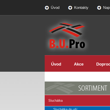
Úvod
Kontakty
Nap
BUPRO - specialista na LED
osvětlení
Úvod
Akce
Dopro
Sluchátka
Sluchátka do uší