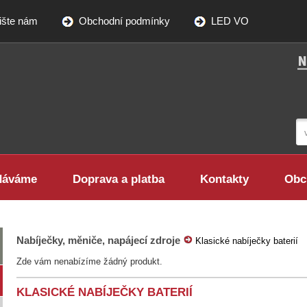
ište nám
Obchodní podmínky
LED VO
dáváme
Doprava a platba
Kontakty
Obc
Nabíječky, měniče, napájecí zdroje
Klasické nabíječky baterií
Zde vám nenabízíme žádný produkt.
KLASICKÉ NABÍJEČKY BATERIÍ