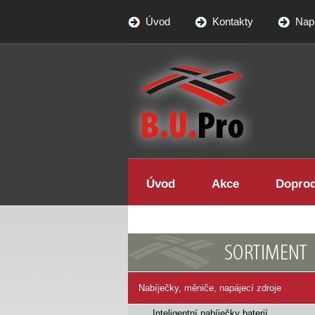
Úvod
Kontakty
Nap
BUPRO - specialista na LED
osvětlení
Úvod
Akce
Dopro
Nabíječky, měniče, napájecí zdroje
Inteligentní nabíječky baterií