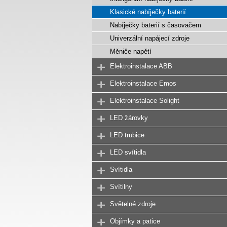
Klasické nabíječky baterií
Nabíječky baterií s časovačem
Univerzální napájecí zdroje
Měniče napětí
Elektroinstalace ABB
Elektroinstalace Emos
Elektroinstalace Solight
LED žárovky
LED trubice
LED svítidla
Svítidla
Svítilny
Světelné zdroje
Objímky a patice