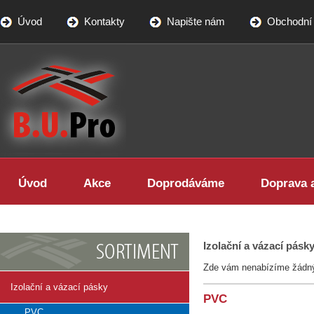
Úvod
Kontakty
Napište nám
Obchodní
BUPRO - specialista na LED
osvětlení
Úvod
Akce
Doprodáváme
Doprava a
Izolační a vázací pásk
Zde vám nenabízíme žádný
Izolační a vázací pásky
PVC
PVC