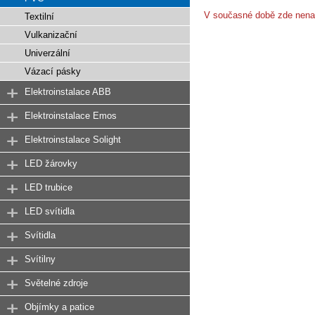
V současné době zde nena
Textilní
Vulkanizační
Univerzální
Vázací pásky
Elektroinstalace ABB
Elektroinstalace Emos
Elektroinstalace Solight
LED žárovky
LED trubice
LED svítidla
Svítidla
Svítilny
Světelné zdroje
Objímky a patice