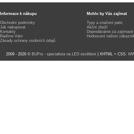
Informace k nákupu
Mohlo by Vás zajímat
Obchodní podmínky
Typy a značení patic
Jak nakupovat
Akční zboží
Kontakty
Doprodáváme za zajímavé
Radíme Vám
Hodnocení našimi zákazní
Zásady ochrany osobních údajů
2009 - 2026 ©
BUPro - specialista na LED osvětlení
| XHTML + CSS:
WW